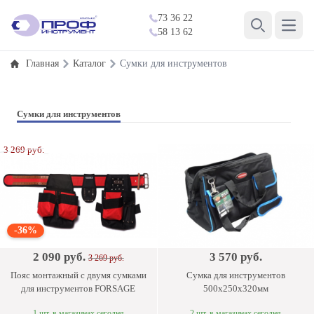
73 36 22
Open 
58 13 62
Search
Главная
Каталог
Сумки для инструментов
Сумки для инструментов
3 269 руб.
-36%
2 090 руб.
3 570 руб.
3 269 руб.
Пояс монтажный с двумя сумками
Сумка для инструментов
для инструментов FORSAGE
500х250х320мм
1 шт. в магазинах сегодня
2 шт. в магазинах сегодня