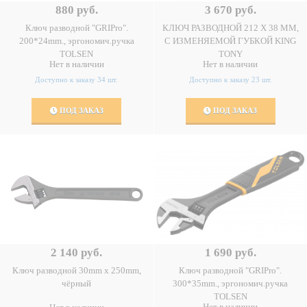
880 руб.
3 670 руб.
Ключ разводной "GRIPro".
КЛЮЧ РАЗВОДНОЙ 212 Х 38 ММ,
200*24mm., эргономич.ручка
С ИЗМЕНЯЕМОЙ ГУБКОЙ KING
TOLSEN
TONY
Нет в наличии
Нет в наличии
Доступно к заказу 34 шт.
Доступно к заказу 23 шт.
ПОД ЗАКАЗ
ПОД ЗАКАЗ
2 140 руб.
1 690 руб.
Ключ разводной 30mm x 250mm,
Ключ разводной "GRIPro".
чёрный
300*35mm., эргономич.ручка
TOLSEN
Нет в наличии