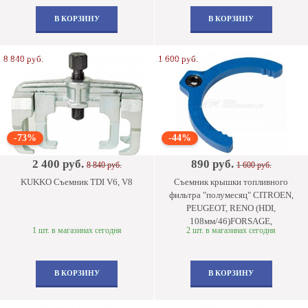
В КОРЗИНУ
В КОРЗИНУ
8 840 руб.
1 600 руб.
-73%
-44%
2 400 руб.
890 руб.
8 840 руб.
1 600 руб.
KUKKO Съемник TDI V6, V8
Съемник крышки топливного
фильтра "полумесяц" CITROEN,
PEUGEOT, RENO (HDI,
108мм/46)FORSAGE,
1 шт. в магазинах сегодня
2 шт. в магазинах сегодня
В КОРЗИНУ
В КОРЗИНУ