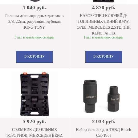
1 040 руб.
4 870 руб.
Головка д/кислородных датчиков
НАБОР СПЕЦ КЛЮЧЕЙ Д/
3/8, 22мм, разрезная, глубокая
ТОПЛИВНЫХ ЛИНИЙ BMW,
KING TONY
OPEL, MERCEDES 2.5TD, 3ПР,
КЕЙС, AFFIX
3 шт. в магазинах сегодня
1 шт. в магазинах сегодня
В КОРЗИНУ
В КОРЗИНУ
5 920 руб.
2 933 руб.
СЪЕМНИК ДИЗЕЛЬНЫХ
Набор головок для ТНВД Bosch
ФОРСУНОК, MERCEDES BENZ,
Car-Tool