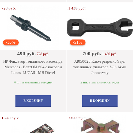
728 руб.
1 430 руб.
-33%
-51%
490 руб.
700 руб.
728 руб.
1 430 руб.
HP Фиксатор топливного насоса дв.
AI050025 Ключ разрезной для
Mercedes - BenzOM 604 с насосом
топливных фильтров 3/8"-14мм
Lucas. LUCAS - MB Diesel
Jonnesway
4 шт. в магазинах сегодня
2 шт. в магазинах сегодня
В КОРЗИНУ
В КОРЗИНУ
1 240 руб.
2 075 руб.