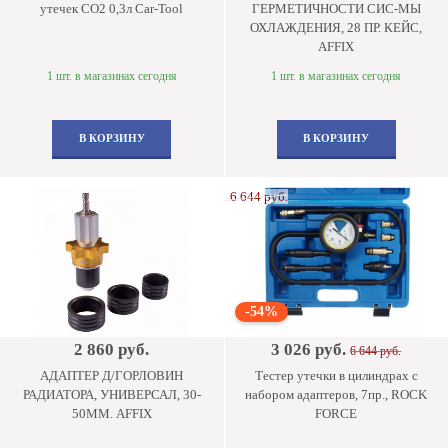
утечек CO2 0,3л Car-Tool
ГЕРМЕТИЧНОСТИ СИС-МЫ
ОХЛАЖДЕНИЯ, 28 ПР. КЕЙС,
AFFIX
1 шт. в магазинах сегодня
1 шт. в магазинах сегодня
В КОРЗИНУ
В КОРЗИНУ
6 644 руб.
-54%
2 860 руб.
3 026 руб.
6 644 руб.
АДАПТЕР Д/ГОРЛОВИН
Тестер утечки в цилиндрах с
РАДИАТОРА, УНИВЕРСАЛ, 30-
набором адаптеров, 7пр., ROCK
50ММ. AFFIX
FORCE