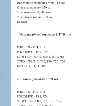
Вороток скользящий Т-типа 115 мм
Отвертка-вороток 150 мм
Удлинители – 50, 100 мм
Удлинитель гибкий 150 мм
Кардан
– Насадки (биты) торцевые 1/4" 38 мм
PHILLIPS – PH1, PH2
POZIDRIVE – PZ1, PZ2
SLOTTED – SL4.0, SL5.5, SL7.0 мм
TORX – T8, T10, T15, T20, T25, T30
HEX – H3, H4, H5, H6
– Вставки (биты) 5/16" 30 мм
PHILLIPS – PH3, PH4
POZIDRIVE – PZ3, PZ4
SLOTTED – SL8.0, SL10, SL12 мм
TORX – T40, T45, T50, T55